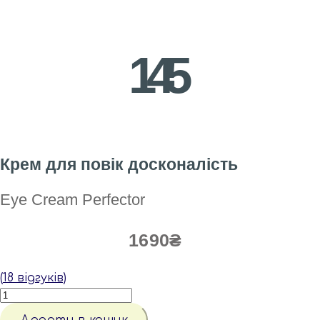
145
Крем для повік досконалість
Eye Cream Perfector
1690
₴
(
18
відгуків)
КРЕМ
ДЛЯ
ПОВІК
Додати в кошик