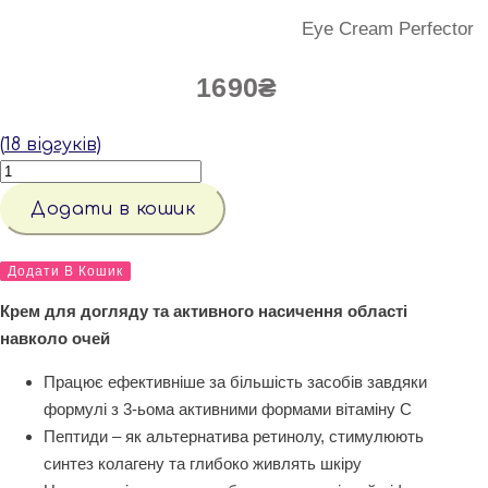
Eye Cream Perfector
1690
₴
(
18
відгуків)
КРЕМ
ДЛЯ
ПОВІК
Додати в кошик
ДОСКОНАЛІСТЬ
кількість
КРЕМ
ДЛЯ
Додати В Кошик
ПОВІК
ДОСКОНАЛІСТЬ
Крем для догляду та активного насичення області
кількість
навколо очей
Працює ефективніше за більшість засобів завдяки
формулі з 3-ьома активними формами вітаміну С
Пептиди – як альтернатива ретинолу, стимулюють
синтез колагену та глибоко живлять шкіру