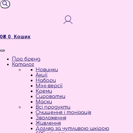
товарів
0
₴
0
Кошик
Про бренд
Каталог
Новинки
Акції
Набори
Міні-версії
Креми
Сироватки
Маски
Всі продукти
Очищення і тонізація
Зволоження
Живлення
Догляд за чутливою шкірою