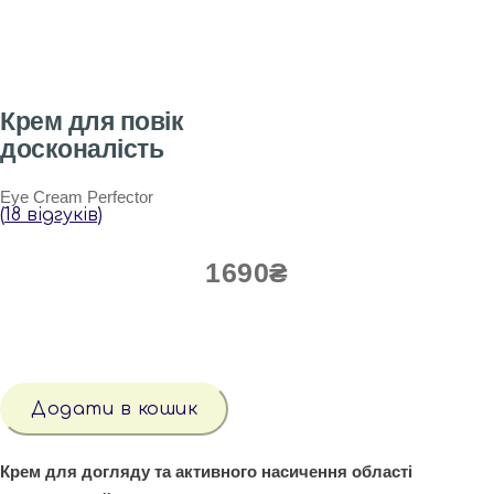
Крем для повік
досконалість
Eye Cream Perfector
(
18
відгуків)
1690
₴
КРЕМ
ДЛЯ
Додати в кошик
ПОВІК
ДОСКОНАЛІСТЬ
кількість
Крем для догляду та активного насичення області