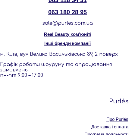
063 118 34 31
063 180 28 95
sale@purles.com.ua
Real Beauty ком’юніті
Інші бренди компанії
м. Київ, вул Велика Васильківська 39, 2 поверх
Графік роботи шоуруму та опрацювання
замовлень
пн-пт 9:00 – 17:00
Purlés
Про Purlés
Доставка і оплата
Програма лояльності