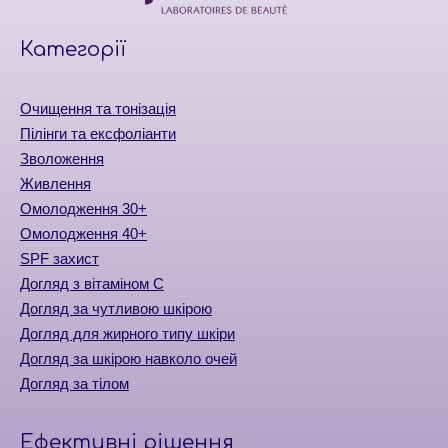
Категорiї
Очищення та тонізація
Пілінги та ексфоліанти
Зволоження
Живлення
Омолодження 30+
Омолодження 40+
SPF захист
Догляд з вітаміном С
Догляд за чутливою шкірою
Догляд для жирного типу шкіри
Догляд за шкірою навколо очей
Догляд за тілом
Ефективні рішення