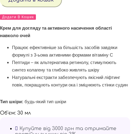
ДОСКОНАЛІСТЬ
кількість
КРЕМ
ДЛЯ
Додати В Кошик
ПОВІК
ДОСКОНАЛІСТЬ
Крем для догляду та активного насичення області
кількість
навколо очей
Працює ефективніше за більшість засобів завдяки
формулі з 3-ьома активними формами вітаміну С
Пептиди – як альтернатива ретинолу, стимулюють
синтез колагену та глибоко живлять шкіру
Натуральні екстракти забезпечують якісний ліфтинг
повік, покращують контури ока і зміцнюють стінки судин
Тип шкіри:
будь-який тип шкіри
Об'єм: 30 мл
Купуйте від 3000 грн та отримайте