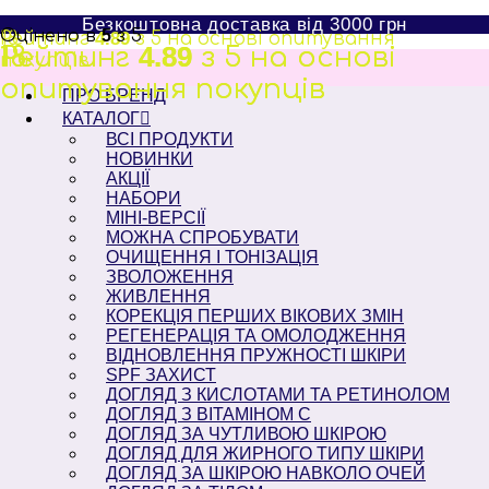
Перейти
Безкоштовна доставка від 3000 грн
до
Оцінено в
5
з 5
Рейтинг
18
4.89
з 5 на основі опитування
вмісту
Рейтинг
18
Рейтинг
18
4.89
4.89
з 5 на основі
з 5 на основі
покупців
опитування
опитування
покупців
покупців
ПРО БРЕНД
КАТАЛОГ
ВСІ ПРОДУКТИ
НОВИНКИ
АКЦІЇ
НАБОРИ
МІНІ-ВЕРСІЇ
МОЖНА СПРОБУВАТИ
ОЧИЩЕННЯ І ТОНІЗАЦІЯ
ЗВОЛОЖЕННЯ
ЖИВЛЕННЯ
КОРЕКЦІЯ ПЕРШИХ ВІКОВИХ ЗМІН
РЕГЕНЕРАЦІЯ ТА ОМОЛОДЖЕННЯ
ВІДНОВЛЕННЯ ПРУЖНОСТІ ШКІРИ
SPF ЗАХИСТ
ДОГЛЯД З КИСЛОТАМИ ТА РЕТИНОЛОМ
ДОГЛЯД З ВІТАМІНОМ С
ДОГЛЯД ЗА ЧУТЛИВОЮ ШКІРОЮ
ДОГЛЯД ДЛЯ ЖИРНОГО ТИПУ ШКІРИ
ДОГЛЯД ЗА ШКІРОЮ НАВКОЛО ОЧЕЙ