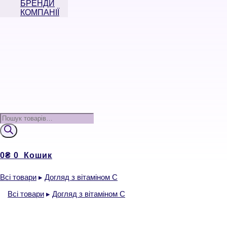
БРЕНДИ
КОМПАНІЇ
Пошук
товарів
0
₴
0
Кошик
Всі товари
▸
Догляд з вітаміном С
Всі товари
Відео текстури
▸
Догляд з вітаміном С