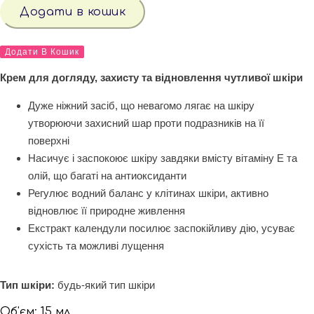
КРЕМ
Додати в кошик
-
15
МІКРОБІОМ
мл
ЗАХИСНИЙ
Додати В Кошик
кількість
КРЕМ
-
Крем для догляду, захисту та відновлення чутливої шкіри
15
мл
Дуже ніжний засіб, що невагомо лягає на шкіру
кількість
утворюючи захисний шар проти подразників на її
поверхні
Насичує і заспокоює шкіру завдяки вмісту вітаміну Е та
олій, що багаті на антиоксиданти
Регулює водний баланс у клітинах шкіри, активно
відновлює її природне живлення
Екстракт календули посилює заспокійливу дію, усуває
сухість та можливі лущення
Тип шкіри:
будь-який тип шкіри
Об'єм: 15 мл