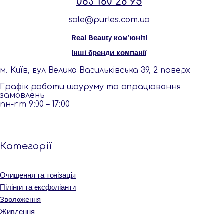
063 180 28 95
sale@purles.com.ua
Real Beauty ком’юніті
Інші бренди компанії
м. Київ, вул Велика Васильківська 39, 2 поверх
Графік роботи шоуруму та опрацювання
замовлень
пн-пт 9:00 – 17:00
Категорiї
Очищення та тонізація
Пілінги та ексфоліанти
Зволоження
Живлення