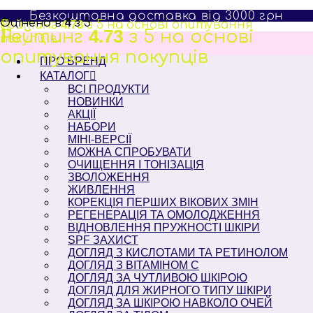
Перейти
Безкоштовна доставка від 3000 грн
до
Оцінено в
4
з 5
Рейтинг
11
4.73
з 5 на основі опитування
вмісту
Рейтинг
11
Рейтинг
11
4.73
4.73
з 5 на основі
з 5 на основі
покупців
опитування
опитування
покупців
покупців
ПРО БРЕНД
КАТАЛОГ
ВСІ ПРОДУКТИ
НОВИНКИ
АКЦІЇ
НАБОРИ
МІНІ-ВЕРСІЇ
МОЖНА СПРОБУВАТИ
ОЧИЩЕННЯ І ТОНІЗАЦІЯ
ЗВОЛОЖЕННЯ
ЖИВЛЕННЯ
КОРЕКЦІЯ ПЕРШИХ ВІКОВИХ ЗМІН
РЕГЕНЕРАЦІЯ ТА ОМОЛОДЖЕННЯ
ВІДНОВЛЕННЯ ПРУЖНОСТІ ШКІРИ
SPF ЗАХИСТ
ДОГЛЯД З КИСЛОТАМИ ТА РЕТИНОЛОМ
ДОГЛЯД З ВІТАМІНОМ С
ДОГЛЯД ЗА ЧУТЛИВОЮ ШКІРОЮ
ДОГЛЯД ДЛЯ ЖИРНОГО ТИПУ ШКІРИ
ДОГЛЯД ЗА ШКІРОЮ НАВКОЛО ОЧЕЙ