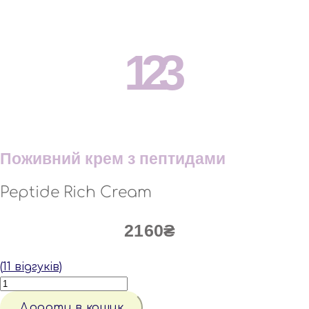
123
Поживний крем з пептидами
Peptide Rich Cream
2160
₴
(
11
відгуків)
ПОЖИВНИЙ
КРЕМ
З
Додати в кошик