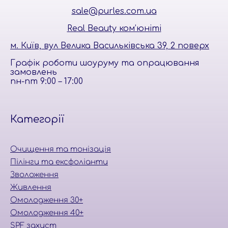
sale@purles.com.ua
Real Beauty ком’юніті
м. Київ, вул Велика Васильківська 39, 2 поверх
Графік роботи шоуруму та опрацювання
замовлень
пн-пт 9:00 – 17:00
Категорiї
Очищення та тонізація
Пілінги та ексфоліанти
Зволоження
Живлення
Омолодження 30+
Омолодження 40+
SPF захист