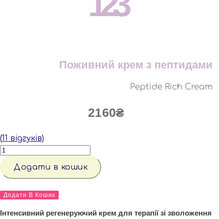
123
Поживний крем з пептидами
Peptide Rich Cream
2160
₴
(
11
відгуків)
ПОЖИВНИЙ
КРЕМ
З
Додати в кошик
ПЕПТИДАМИ
кількість
ПОЖИВНИЙ
КРЕМ
Додати В Кошик
З
ПЕПТИДАМИ
Інтенсивний регенеруючий крем для терапії зі зволоження