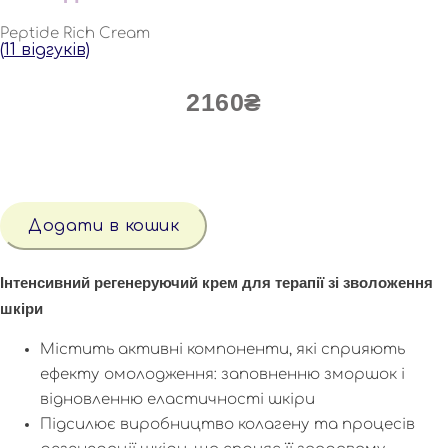
Peptide Rich Cream
(
11
відгуків)
2160
₴
ПОЖИВНИЙ
КРЕМ
Додати в кошик
З
ПЕПТИДАМИ
кількість
Інтенсивний регенеруючий крем для терапії зі зволоження
шкіри
Містить активні компоненти, які сприяють
ефекту омолодження: заповненню зморшок і
відновленню еластичності шкіри
Підсилює виробництво колагену та процесів