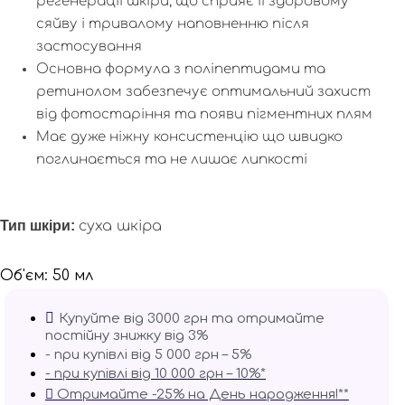
регенерації шкіри, що сприяє її здоровому
сяйву і тривалому наповненню після
застосування
Основна формула з поліпептидами та
ретинолом забезпечує оптимальний захист
від фотостаріння та появи пігментних плям
Має дуже ніжну консистенцію що швидко
поглинається та не лишає липкості
Тип шкіри:
суха шкіра
Об'єм: 50 мл
Купуйте від 3000 грн та отримайте
постійну знижку від 3%
- при купівлі від 5 000 грн – 5%
- при купівлі від 10 000 грн – 10%*
Отримайте -25% на День народження!**