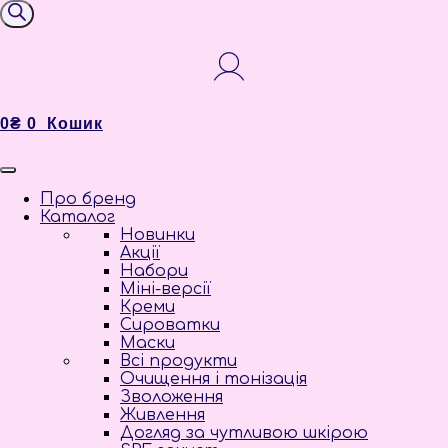
товарів
0
₴
0
Кошик
Про бренд
Каталог
Новинки
Акції
Набори
Міні-версії
Креми
Сироватки
Маски
Всі продукти
Очищення і тонізація
Зволоження
Живлення
Догляд за чутливою шкірою