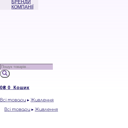
БРЕНДИ
КОМПАНІЇ
Пошук
товарів
0
₴
0
Кошик
Всі товари
▸
Живлення
Відео текстури
Всі товари
▸
Живлення