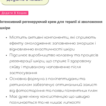
ПЕПТИДАМИ
кількість
ПОЖИВНИЙ
КРЕМ
Додати В Кошик
З
ПЕПТИДАМИ
Інтенсивний регенеруючий крем для терапії зі зволоження
кількість
шкіри
Містить активні компоненти, які сприяють
ефекту омолодження: заповненню зморшок і
відновленню еластичності шкіри
Підсилює виробництво колагену та процесів
регенерації шкіри, що сприяє її здоровому
сяйву і тривалому наповненню після
застосування
Основна формула з поліпептидами та
ретинолом забезпечує оптимальний захист
від фотостаріння та появи пігментних плям
Має дуже ніжну консистенцію що швидко
поглинається та не лишає липкості