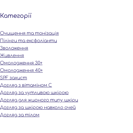
Категорiї
Очищення та тонізація
Пілінги та ексфоліанти
Зволоження
Живлення
Омолодження 30+
Омолодження 40+
SPF захист
Догляд з вітаміном С
Догляд за чутливою шкірою
Догляд для жирного типу шкіри
Догляд за шкірою навколо очей
Догляд за тілом