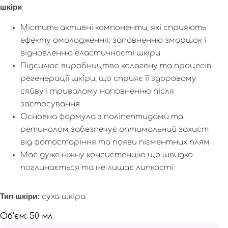
кількість
шкіри
Містить активні компоненти, які сприяють
ефекту омолодження: заповненню зморшок і
відновленню еластичності шкіри
Підсилює виробництво колагену та процесів
регенерації шкіри, що сприяє її здоровому
сяйву і тривалому наповненню після
застосування
Основна формула з поліпептидами та
ретинолом забезпечує оптимальний захист
від фотостаріння та появи пігментних плям
Має дуже ніжну консистенцію що швидко
поглинається та не лишає липкості
Тип шкіри:
суха шкіра
Об'єм: 50 мл