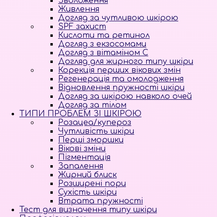
Зволоження
Живлення
Догляд за чутливою шкірою
SPF захист
Кислоти та ретинол
Догляд з екзосомами
Догляд з вітаміном С
Догляд для жирного типу шкіри
Корекція перших вікових змін
Регенерація та омолодження
Відновлення пружності шкіри
Догляд за шкірою навколо очей
Догляд за тілом
ТИПИ ПРОБЛЕМ ЗІ ШКІРОЮ
Розацеа/купероз
Чутливість шкіри
Перші зморшки
Вікові зміни
Пігментація
Запалення
Жирний блиск
Розширені пори
Сухість шкіри
Втрата пружності
Тест для визначення типу шкіри