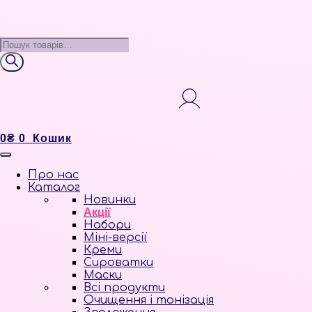
Пошук
товарів
0
₴
0
Кошик
Про нас
Каталог
Новинки
Акції
Набори
Міні-версії
Креми
Сироватки
Маски
Всі продукти
Очищення і тонізація