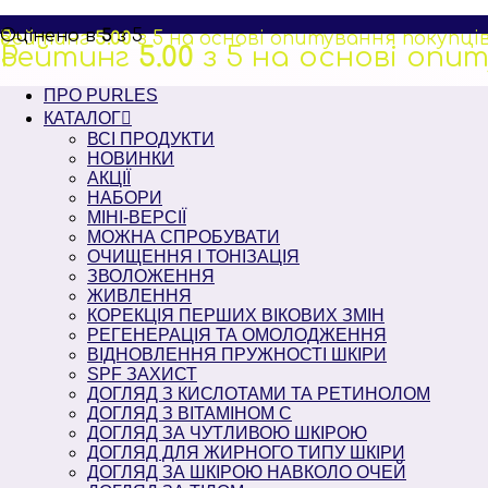
Перейти
до
Оцінено в
5
з 5
Рейтинг
5
5.00
з 5 на основі опитування
покупці
вмісту
Рейтинг
5
5.00
з 5 на основі опи
ПРО PURLES
КАТАЛОГ
ВСІ ПРОДУКТИ
НОВИНКИ
АКЦІЇ
НАБОРИ
МІНІ-ВЕРСІЇ
МОЖНА СПРОБУВАТИ
ОЧИЩЕННЯ І ТОНІЗАЦІЯ
ЗВОЛОЖЕННЯ
ЖИВЛЕННЯ
КОРЕКЦІЯ ПЕРШИХ ВІКОВИХ ЗМІН
РЕГЕНЕРАЦІЯ ТА ОМОЛОДЖЕННЯ
ВІДНОВЛЕННЯ ПРУЖНОСТІ ШКІРИ
SPF ЗАХИСТ
ДОГЛЯД З КИСЛОТАМИ ТА РЕТИНОЛОМ
ДОГЛЯД З ВІТАМІНОМ С
ДОГЛЯД ЗА ЧУТЛИВОЮ ШКІРОЮ
ДОГЛЯД ДЛЯ ЖИРНОГО ТИПУ ШКІРИ
ДОГЛЯД ЗА ШКІРОЮ НАВКОЛО ОЧЕЙ