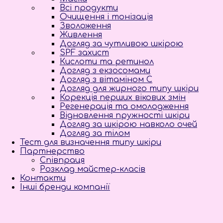
Всі продукти
Очищення і тонізація
Зволоження
Живлення
Догляд за чутливою шкірою
SPF захист
Кислоти та ретинол
Догляд з екзосомами
Догляд з вітаміном С
Догляд для жирного типу шкіри
Корекція перших вікових змін
Регенерація та омолодження
Відновлення пружності шкіри
Догляд за шкірою навколо очей
Догляд за тілом
Тест для визначення типу шкіри
Партнерство
Співпраця
Розклад майстер-класів
Контакти
Інші бренди компанії