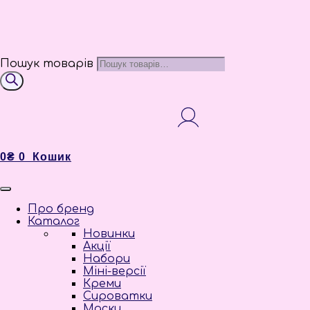
Пошук товарів
0
₴
0
Кошик
Про бренд
Каталог
Новинки
Акції
Набори
Міні-версії
Креми
Сироватки
Маски