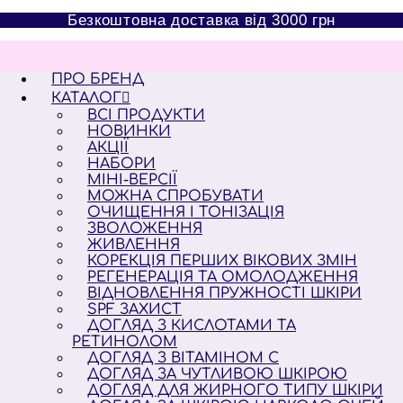
Перейти
Безкоштовна доставка від 3000 грн
до
вмісту
ПРО БРЕНД
КАТАЛОГ
ВСІ ПРОДУКТИ
НОВИНКИ
АКЦІЇ
НАБОРИ
МІНІ-ВЕРСІЇ
МОЖНА СПРОБУВАТИ
ОЧИЩЕННЯ І ТОНІЗАЦІЯ
ЗВОЛОЖЕННЯ
ЖИВЛЕННЯ
КОРЕКЦІЯ ПЕРШИХ ВІКОВИХ ЗМІН
РЕГЕНЕРАЦІЯ ТА ОМОЛОДЖЕННЯ
ВІДНОВЛЕННЯ ПРУЖНОСТІ ШКІРИ
SPF ЗАХИСТ
ДОГЛЯД З КИСЛОТАМИ ТА
РЕТИНОЛОМ
ДОГЛЯД З ВІТАМІНОМ С
ДОГЛЯД ЗА ЧУТЛИВОЮ ШКІРОЮ
ДОГЛЯД ДЛЯ ЖИРНОГО ТИПУ ШКІРИ