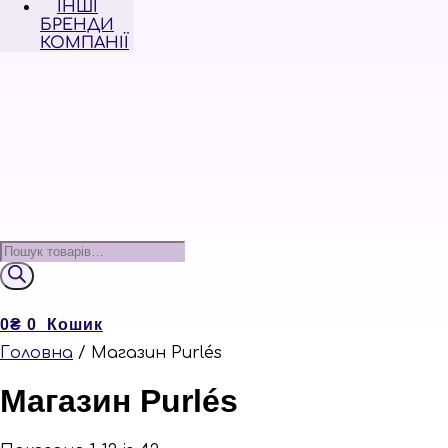
ІНШІ
БРЕНДИ
КОМПАНІЇ
Пошук
товарів
0
₴
0
Кошик
Головна
/ Магазин Purlés
Магазин Purlés