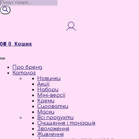
Пошук
товарів
0
₴
0
Кошик
Про бренд
Каталог
Новинки
Акції
Набори
Міні-версії
Креми
Сироватки
Маски
Всі продукти
Очищення і тонізація
Зволоження
Живлення